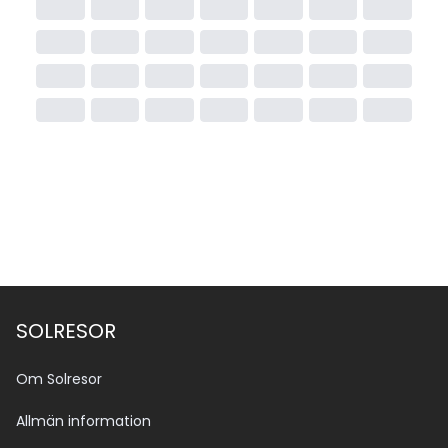
SOLRESOR
Om Solresor
Allmän information