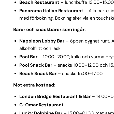
Beach Restaurant
– lunchbuffé 13.00–15.00
Panorama Italian Restaurant
– à la carte, 
med förbokning. Bokning sker via en touchskär
Barer och snackbarer som ingår:
Napoleon Lobby Bar
– öppen dygnet runt. Al
alkoholfritt och läsk.
Pool Bar
– 10.00–20.00, kalla och varma drycke
Pool Snack Bar
– snacks 10.00–12.00 och 15
Beach Snack Bar
– snacks 15.00–17.00.
Mot extra kostnad:
London Bridge Restaurant & Bar
– 14.00–02.
C-Omar Restaurant
Lucky Dolphine Bar
– 15.00–01.00, mat samt 