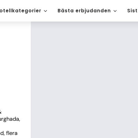
otellkategorier
Bästa erbjudanden
Sis
 
urghada, 
, flera 