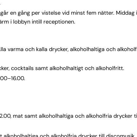
.
ingår en gång per vistelse vid minst fem nätter. Middag 
m i lobbyn intill receptionen.
la varma och kalla drycker, alkoholhaltiga och alkohol
r, cocktails samt alkoholhaltigt och alkoholfritt.
.00–16.00.
00, mat samt alkoholhaltiga och alkoholfria drycker ti
alkoholhaltiga och alkoholfria drycker till discomusik.