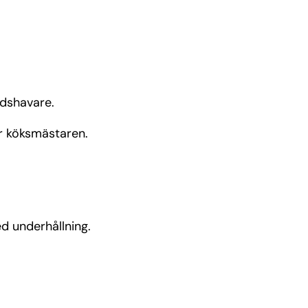
adshavare.
er köksmästaren.
 underhållning.