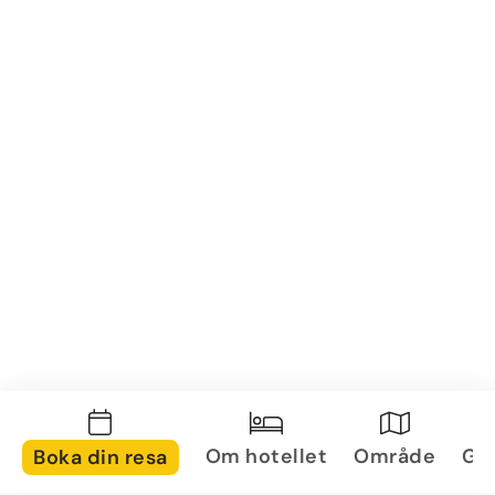
Om hotellet
Område
Gal
Boka din resa