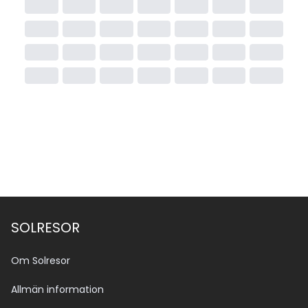
SOLRESOR
Om Solresor
Allmän information