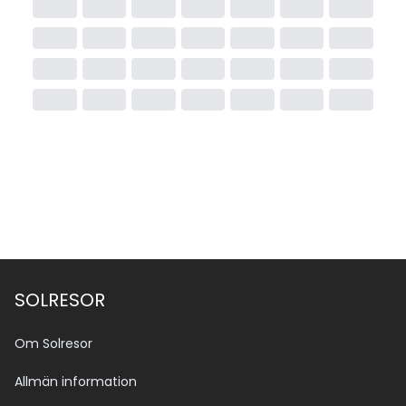
SOLRESOR
Om Solresor
Allmän information