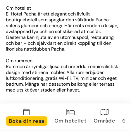
Om hotellet
El Hotel Pacha är ett elegant och livfullt 
boutiquehotell som speglar den välkända Pacha-
stilens glamour och energi. Här möts modern design, 
avslappnad lyx och en sofistikerad atmosfär. 
Gästerna kan njuta av en utomhuspool, restaurang 
och bar – och självklart en direkt koppling till den 
ikoniska nattklubben Pacha.
Om rummen
Rummen är rymliga, ljusa och inredda i minimalistisk 
design med stilrena möbler. Alla rum erbjuder 
luftkonditionering, gratis Wi-Fi, TV, minibar och eget 
badrum. Många har dessutom balkong eller terrass 
med utsikt över staden eller havet.
Om området
Hotellet ligger nära marinan i Ibiza stad, vilket gör det 
enkelt att ta sig till restauranger, barer och butiker. 
Den världsberömda nattklubben Pacha ligger bara 
Om hotellet
Område
Gal
Boka din resa
några steg bort, och det är även nära till stränder och 
sevärdheter som Dalt Vila, listat på UNESCO:s 