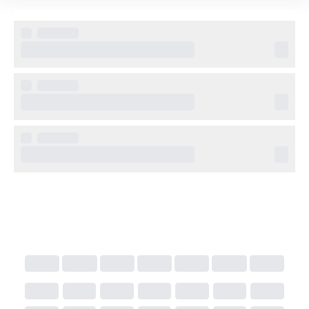
världsarvslista.
Övrig information
El Hotel Pacha erbjuder 24-timmarsreception, 
concierge-service och tillgång till exklusiva Pacha-
event. Hotellet är perfekt för den som vill kombinera 
avkoppling dagtid med stadens och klubbarnas puls 
på kvällarna.