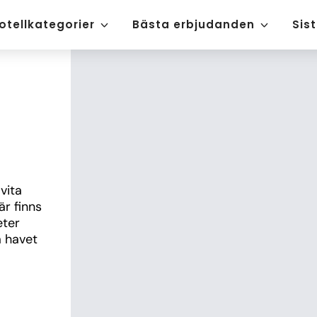
otellkategorier
Bästa erbjudanden
Sis
vita 
r finns 
ter 
 havet 