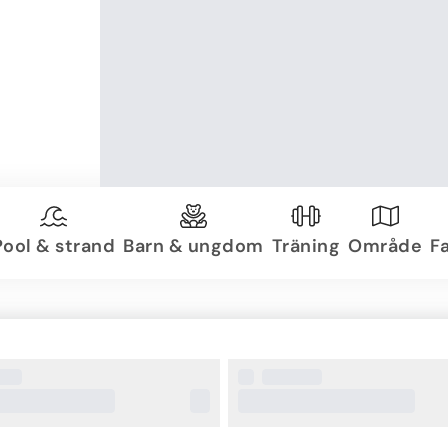
Pool & strand
Barn & ungdom
Träning
Område
Fa