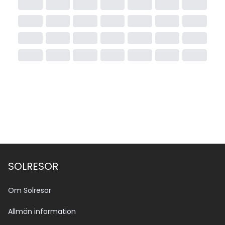
SOLRESOR
Om Solresor
Allmän information