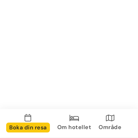
Om hotellet
Område
Boka din resa