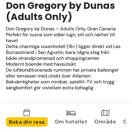
Don Gregory by Dunas
(Adults Only)
Don Gregory by Dunas – Adults Only, Gran Canaria
Perfekt för vuxna som söker lugn, stil och närhet till 
havet
Detta charmiga vuxenhotell (16+) ligger direkt vid Las 
Burrasstrand i San Agustín, bara några steg från 
både strandpromenad och shoppingcenter.
Modernt boende med havsutsikt
De luftkonditionerade rummen har privata balkonger 
eller terrasser med utsikt över Atlanten. 
Bekvämligheter som minibar, satellit-TV och trygg 
sängkomfort gör vistelsen extra behaglig .
Avslappning som standard
Hotellet erbjuder två utomhuspooler, spa med bastu 
och ångbad, gym samt en poolbar för lätta mellanmål 
– allt för en harmonisk och behaglig vistelse.
Om hotellet
Område
Gal
Boka din resa
Matupplevelser med variation