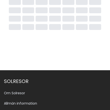
SOLRESOR
Om Solresor
Allmän information