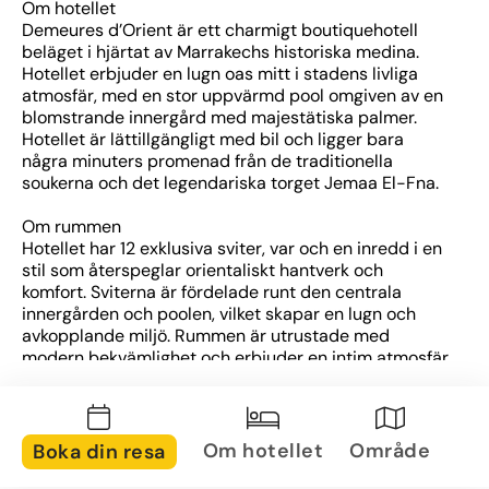
Om hotellet
Demeures d’Orient är ett charmigt boutiquehotell 
beläget i hjärtat av Marrakechs historiska medina. 
Hotellet erbjuder en lugn oas mitt i stadens livliga 
atmosfär, med en stor uppvärmd pool omgiven av en 
blomstrande innergård med majestätiska palmer. 
Hotellet är lättillgängligt med bil och ligger bara 
några minuters promenad från de traditionella 
soukerna och det legendariska torget Jemaa El-Fna.
Om rummen
Hotellet har 12 exklusiva sviter, var och en inredd i en 
stil som återspeglar orientaliskt hantverk och 
komfort. Sviterna är fördelade runt den centrala 
innergården och poolen, vilket skapar en lugn och 
avkopplande miljö. Rummen är utrustade med 
modern bekvämlighet och erbjuder en intim atmosfär 
för gästerna.
Om området
Hotellet ligger i Marrakechs medina, ett område känt 
Om hotellet
Område
Boka din resa
för sina livliga marknader, historiska byggnader och 
rika kulturarv. Gästerna har möjlighet att utforska 