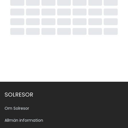
SOLRESOR
Om Solresor
Allmän information