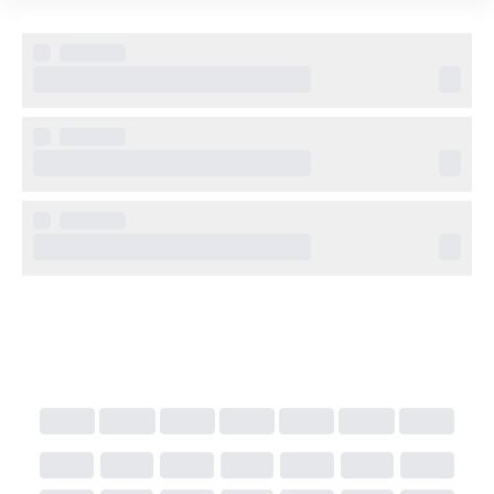
stadens souker, besöka historiska platser och 
uppleva den lokala kulturen på nära håll. Läget gör 
det enkelt att ta del av både stadens puls och 
hotellets lugna miljö.
Övrig information
En lokal turistskatt tas ut i Marrakech och är 
vanligtvis inte inkluderad i hotellpriserna. Den ska 
betalas direkt till hotellet vid in- eller utcheckning.