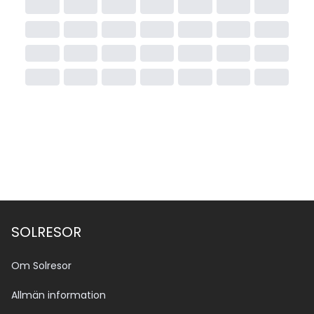
SOLRESOR
Om Solresor
Allmän information