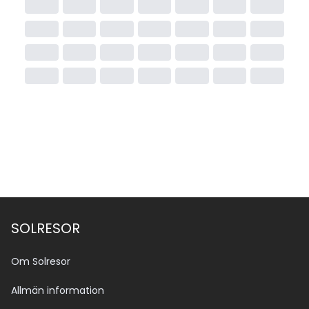
SOLRESOR
Om Solresor
Allmän information