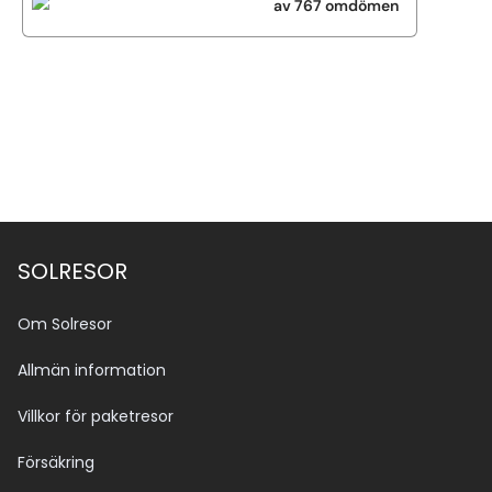
av 767 omdömen
Se alla bilder (4)
SOLRESOR
Om Solresor
Allmän information
Villkor för paketresor
Försäkring