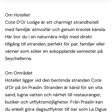
internationella rätter samt en bar för svalkande 
drinkar. Personalen hjälper gärna till att arrangera 
snorkling, båtturer och andra aktiviteter.
Om Hotellet
Cote D’Or Lodge är ett charmigt strandhotell
Observera: Detta hotell ligger på ön Praslin.
med familjär atmosfär och genuin kreolsk känsla.
Du kan välja att:
Här bor du i en naturnära miljö med direkt
– Flyga till Mahé (SEZ) och ta dig vidare till Praslin 
med färja (transfer bokas då på egen hand).
tillgång till stranden, perfekt för par, familjer eller
– Eller flyga direkt till Praslin (PRI) via inrikesflyg från 
vänner som söker en avkopplande semester på
Mahé (kan bokas i vårt system).
Seychellerna.
Dubbelkolla alltid i din bokning vilket flygalternativ 
som ingår, så att transporten mellan öarna blir 
Om Området
korrekt planerad.
Hotellet ligger vid den berömda stranden Cote
d’Or på ön Praslin. Stranden är känd för sin vita
sand, lugna vatten och närhet till restauranger,
butiker och utflyktsmöjligheter. Från Praslin kan
du enkelt göra dagsutflykter till öar som La Digue