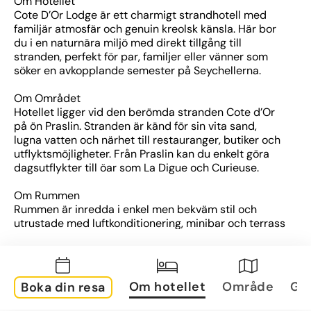
Om Hotellet
Cote D’Or Lodge är ett charmigt strandhotell med 
familjär atmosfär och genuin kreolsk känsla. Här bor 
du i en naturnära miljö med direkt tillgång till 
stranden, perfekt för par, familjer eller vänner som 
söker en avkopplande semester på Seychellerna.
Om Området
Hotellet ligger vid den berömda stranden Cote d’Or 
på ön Praslin. Stranden är känd för sin vita sand, 
lugna vatten och närhet till restauranger, butiker och 
utflyktsmöjligheter. Från Praslin kan du enkelt göra 
dagsutflykter till öar som La Digue och Curieuse.
Om Rummen
Rummen är inredda i enkel men bekväm stil och 
utrustade med luftkonditionering, minibar och terrass 
eller balkong. Flera rum har utsikt mot trädgården 
eller havet, och alla ligger bara ett stenkast från 
stranden.
Om hotellet
Område
Gal
Boka din resa
Övrig information
Hotellet erbjuder en restaurang med lokala och 