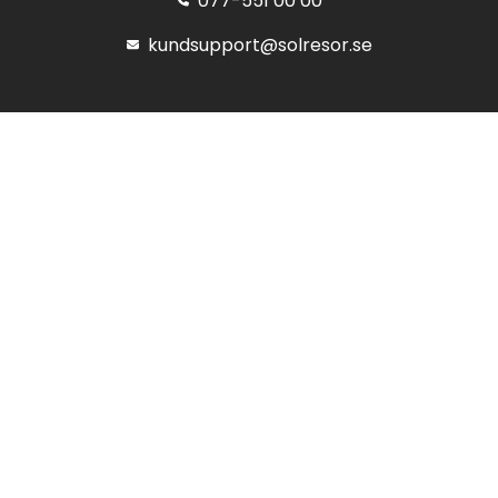
077-551 00 00
kundsupport@solresor.se