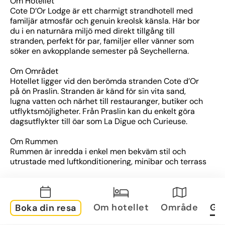
Om Hotellet
Cote D’Or Lodge är ett charmigt strandhotell med 
familjär atmosfär och genuin kreolsk känsla. Här bor 
du i en naturnära miljö med direkt tillgång till 
stranden, perfekt för par, familjer eller vänner som 
söker en avkopplande semester på Seychellerna.
Om Området
Hotellet ligger vid den berömda stranden Cote d’Or 
på ön Praslin. Stranden är känd för sin vita sand, 
lugna vatten och närhet till restauranger, butiker och 
utflyktsmöjligheter. Från Praslin kan du enkelt göra 
dagsutflykter till öar som La Digue och Curieuse.
Om Rummen
Rummen är inredda i enkel men bekväm stil och 
utrustade med luftkonditionering, minibar och terrass 
eller balkong. Flera rum har utsikt mot trädgården 
eller havet, och alla ligger bara ett stenkast från 
stranden.
Om hotellet
Område
Gal
Boka din resa
Övrig information
Hotellet erbjuder en restaurang med lokala och 