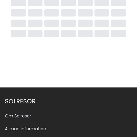
SOLRESOR
Om Solresor
Allmän information