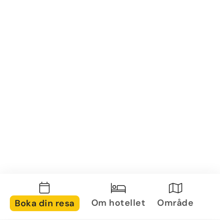
Om hotellet
Område
Boka din resa