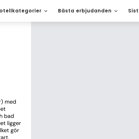
otellkategorier
Bästa erbjudanden
Sis
r) med 
et 
h bad 
t ligger 
ket gör 
art.