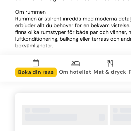
Om rummen
Rummen är stilrent inredda med moderna detalj
erbjuder allt du behöver för en bekväm vistelse. 
finns olika rumstyper för både par och vänner, 
luftkonditionering, balkong eller terrass och andr
bekvämligheter.
Om området
Hotellet ligger i Ialysos, en charmig ort på Rhodo
Om hotellet
Mat & dryck
Boka din resa
västkust. Stranden ligger inom gångavstånd, och
finns gott om restauranger, barer och 
vattensportmöjligheter i närheten. Rhodos stad 
enkelt med buss eller taxi på cirka 20 minuter.
Övrig information
På hotellet finns poolområde, restaurang, bar, g
yogapaviljong. DJ-spelningar, temakvällar och so
aktiviteter är en del av upplevelsen. Maten fokus