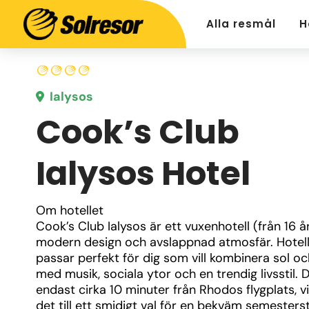
Alla resmål
H
Ialysos
Cook’s Club
Ialysos Hotel
Om hotellet
Cook’s Club Ialysos är ett vuxenhotell (från 16 å
modern design och avslappnad atmosfär. Hotell
passar perfekt för dig som vill kombinera sol oc
med musik, sociala ytor och en trendig livsstil. De
endast cirka 10 minuter från Rhodos flygplats, vil
det till ett smidigt val för en bekväm semesterst