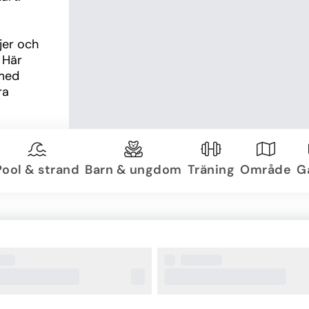
er och 
Här 
med 
a 
s 
Pool & strand
Barn & ungdom
Träning
Område
Ga
 det 
nås 
ym och 
ciala 
erar på 