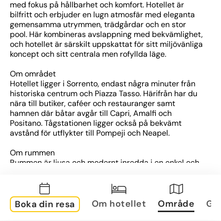
med fokus på hållbarhet och komfort. Hotellet är 
bilfritt och erbjuder en lugn atmosfär med eleganta 
gemensamma utrymmen, trädgårdar och en stor 
pool. Här kombineras avslappning med bekvämlighet, 
och hotellet är särskilt uppskattat för sitt miljövänliga 
koncept och sitt centrala men rofyllda läge.
Om området
Hotellet ligger i Sorrento, endast några minuter från 
historiska centrum och Piazza Tasso. Härifrån har du 
nära till butiker, caféer och restauranger samt 
hamnen där båtar avgår till Capri, Amalfi och 
Positano. Tågstationen ligger också på bekvämt 
avstånd för utflykter till Pompeji och Neapel.
Om rummen
Rummen är ljusa och modernt inredda i en enkel och 
stilren design. De flesta har balkong med utsikt över 
havet, trädgården eller staden. Alla rum är utrustade 
med luftkonditionering, Wi-Fi, satellit-TV, minibar, 
värdeskåp och badrum med dusch eller badkar.
Om hotellet
Område
Gal
Boka din resa