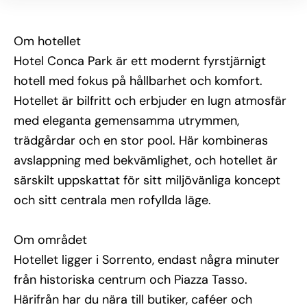
Övrig information
Faciliteter: Stor pool, solterrass, trädgård, spa, 
Om hotellet
restaurang och barer.
Hotel Conca Park är ett modernt fyrstjärnigt
Service: Reception dygnet runt, room service, 
hotell med fokus på hållbarhet och komfort.
conciergeservice, tvättservice och hjälp med 
utflyktsbokningar.
Hotellet är bilfritt och erbjuder en lugn atmosfär
med eleganta gemensamma utrymmen,
Mat & dryck: Restaurangen serverar lokala och 
internationella rätter. Frukostbuffé ingår, med 
trädgårdar och en stor pool. Här kombineras
alternativ för olika kostpreferenser.
avslappning med bekvämlighet, och hotellet är
Atmosfär: Avslappnad, miljömedveten och modern – 
särskilt uppskattat för sitt miljövänliga koncept
ett hotell som kombinerar komfort med hållbarhet.
och sitt centrala men rofyllda läge.
Om området
Hotellet ligger i Sorrento, endast några minuter
från historiska centrum och Piazza Tasso.
Härifrån har du nära till butiker, caféer och