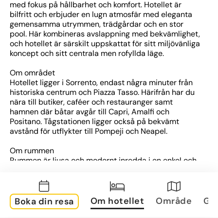
med fokus på hållbarhet och komfort. Hotellet är 
bilfritt och erbjuder en lugn atmosfär med eleganta 
gemensamma utrymmen, trädgårdar och en stor 
pool. Här kombineras avslappning med bekvämlighet, 
och hotellet är särskilt uppskattat för sitt miljövänliga 
koncept och sitt centrala men rofyllda läge.
Om området
Hotellet ligger i Sorrento, endast några minuter från 
historiska centrum och Piazza Tasso. Härifrån har du 
nära till butiker, caféer och restauranger samt 
hamnen där båtar avgår till Capri, Amalfi och 
Positano. Tågstationen ligger också på bekvämt 
avstånd för utflykter till Pompeji och Neapel.
Om rummen
Rummen är ljusa och modernt inredda i en enkel och 
stilren design. De flesta har balkong med utsikt över 
havet, trädgården eller staden. Alla rum är utrustade 
med luftkonditionering, Wi-Fi, satellit-TV, minibar, 
värdeskåp och badrum med dusch eller badkar.
Om hotellet
Område
Gal
Boka din resa