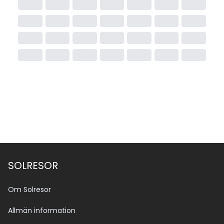
SOLRESOR
Om Solresor
Allmän information