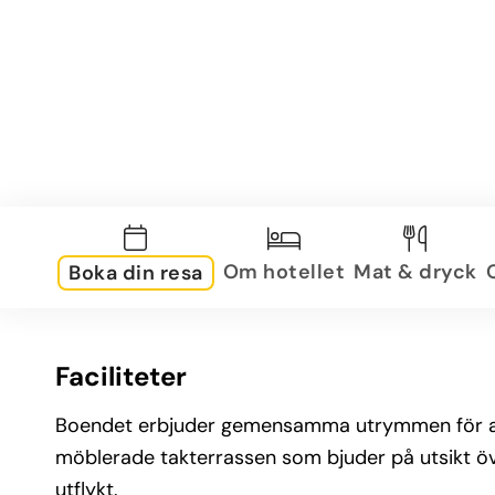
Om hotellet
Mat & dryck
Boka din resa
Faciliteter
Boendet erbjuder gemensamma utrymmen för avkop
möblerade takterrassen som bjuder på utsikt öve
utflykt.