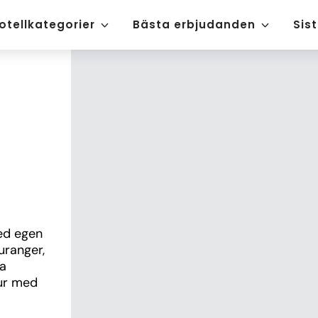
otellkategorier
Bästa erbjudanden
Sis
ed egen 
uranger, 
a 
ur med 