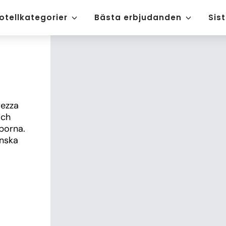
otellkategorier
Bästa erbjudanden
Sis
ezza 
ch 
orna. 
nska 