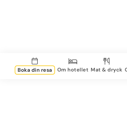
Om hotellet
Mat & dryck
Boka din resa