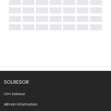
SOLRESOR
Om Solresor
Allmän information