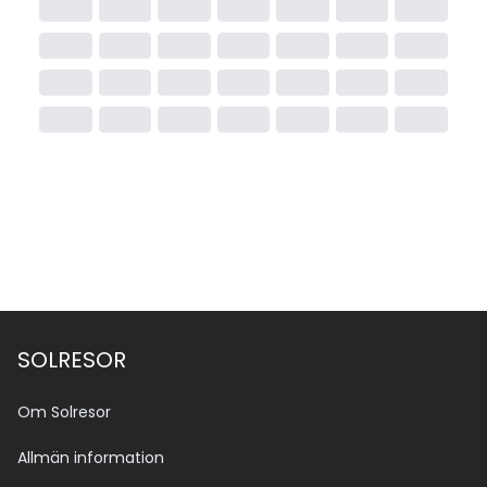
SOLRESOR
Om Solresor
Allmän information