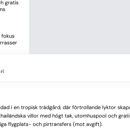
 gratis 
ns 
 fokus 
rrasser 
Gratis 
ri
ecret 
 enkel 
och den 
 
ad i en tropisk trädgård, där förtrollande lyktor ska
 kultur 
thailändska villor med högt tak, utomhuspool och grati
ga flygplats- och pirtransfers (mot avgift).