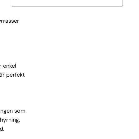
errasser
r enkel
är perfekt
rangen som
thyrning,
d.