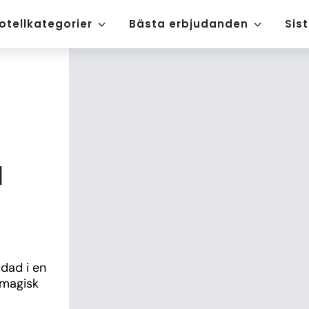
otellkategorier
Bästa erbjudanden
Sis
a
ad i en 
magisk 