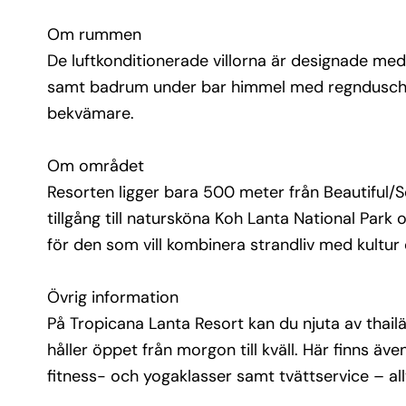
På Tropicana Lanta Resort kan du njuta av thailä
Om rummen
vegetariska och internationella rätter i restaura
som håller öppet från morgon till kväll. Här finns
De luftkonditionerade villorna är designade med
pool, jacuzzi, massage, bibliotek, utflyktsdisk, 
samt badrum under bar himmel med regndusch. Gr
skoteruthyrning, fitness- och yogaklasser samt 
bekvämare.
tvättservice – allt för att göra din vistelse båd
och minnesvärd.
Om området
Resorten ligger bara 500 meter från Beautiful/S
tillgång till natursköna Koh Lanta National Pa
för den som vill kombinera strandliv med kultur
Övrig information
På Tropicana Lanta Resort kan du njuta av thail
håller öppet från morgon till kväll. Här finns även
fitness- och yogaklasser samt tvättservice – al