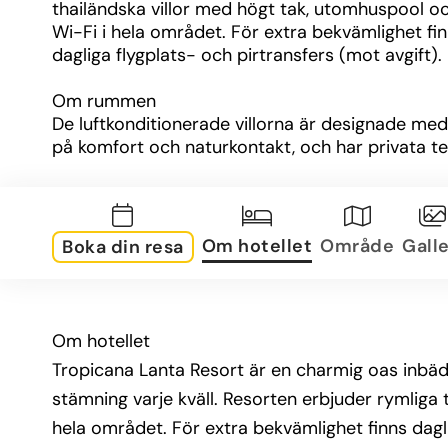
thailändska villor med högt tak, utomhuspool och
Wi-Fi i hela området. För extra bekvämlighet fin
dagliga flygplats- och pirtransfers (mot avgift).
Om rummen
De luftkonditionerade villorna är designade med
på komfort och naturkontakt, och har privata te
samt badrum under bar himmel med regndusch. 
flaskvatten ingår för att göra din vistelse ännu 
bekvämare.
Om hotellet
Område
Galle
Boka din resa
Om området
Resorten ligger bara 500 meter från Beautiful/S
Beach och 800 meter från Relax Beach, vilket ger
tillgång till natursköna Koh Lanta National Park 
Om hotellet
charmiga Chao-Le-havsgyllingebyn. Området är
Tropicana Lanta Resort är en charmig oas inbädd
perfekt för den som vill kombinera strandliv med
stämning varje kväll. Resorten erbjuder rymliga 
och naturupplevelser.
hela området. För extra bekvämlighet finns dagli
Övrig information