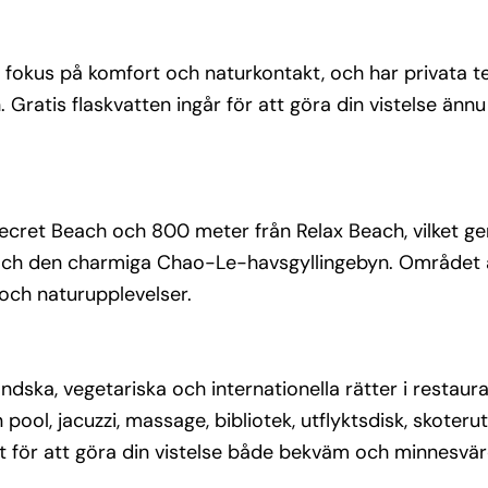
ndska, 
ngen 
 även 
 fokus på komfort och naturkontakt, och har privata t
atis flaskvatten ingår för att göra din vistelse ännu
e bekväm 
ecret Beach och 800 meter från Relax Beach, vilket ge
rk och den charmiga Chao-Le-havsgyllingebyn. Området 
 och naturupplevelser.
ändska, vegetariska och internationella rätter i restau
 pool, jacuzzi, massage, bibliotek, utflyktsdisk, skoteru
lt för att göra din vistelse både bekväm och minnesvär