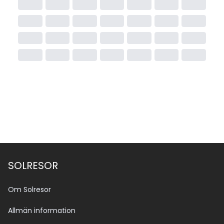
SOLRESOR
Om Solresor
Allmän information