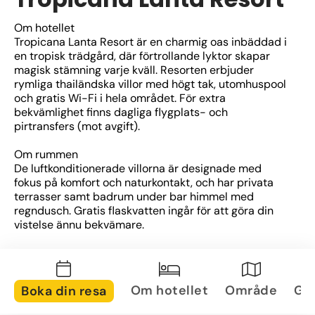
Om hotellet
Tropicana Lanta Resort är en charmig oas inbäddad i 
en tropisk trädgård, där förtrollande lyktor skapar 
magisk stämning varje kväll. Resorten erbjuder 
rymliga thailändska villor med högt tak, utomhuspool 
och gratis Wi-Fi i hela området. För extra 
bekvämlighet finns dagliga flygplats- och 
pirtransfers (mot avgift).
Om rummen
De luftkonditionerade villorna är designade med 
fokus på komfort och naturkontakt, och har privata 
terrasser samt badrum under bar himmel med 
regndusch. Gratis flaskvatten ingår för att göra din 
vistelse ännu bekvämare.
Om området
Resorten ligger bara 500 meter från Beautiful/Secret 
Beach och 800 meter från Relax Beach, vilket ger 
Om hotellet
Område
Gal
Boka din resa
enkel tillgång till natursköna Koh Lanta National Park 
och den charmiga Chao-Le-havsgyllingebyn. 