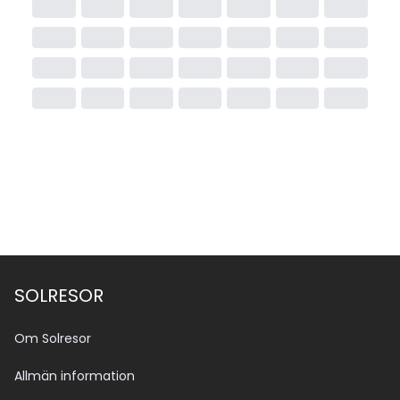
SOLRESOR
Om Solresor
Allmän information