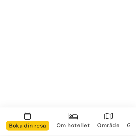
Om hotellet
Område
Gal
Boka din resa