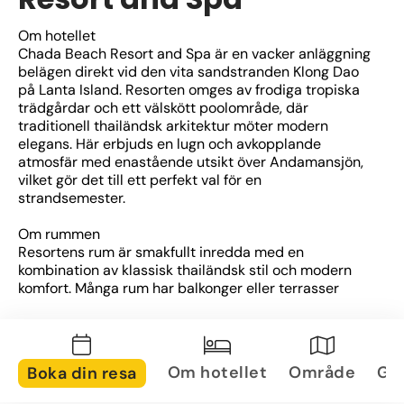
Om hotellet
Chada Beach Resort and Spa är en vacker anläggning 
belägen direkt vid den vita sandstranden Klong Dao 
på Lanta Island. Resorten omges av frodiga tropiska 
trädgårdar och ett välskött poolområde, där 
traditionell thailändsk arkitektur möter modern 
elegans. Här erbjuds en lugn och avkopplande 
atmosfär med enastående utsikt över Andamansjön, 
vilket gör det till ett perfekt val för en 
strandsemester.
Om rummen
Resortens rum är smakfullt inredda med en 
kombination av klassisk thailändsk stil och modern 
komfort. Många rum har balkonger eller terrasser 
med utsikt över trädgården, poolen eller havet. 
Rummen är utrustade med luftkonditionering, gratis 
Wi-Fi, minibar och andra bekvämligheter för en 
behaglig vistelse.
Om hotellet
Område
Gal
Boka din resa
Om området