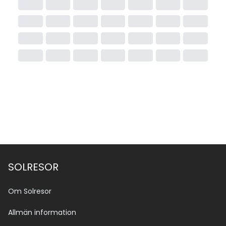
SOLRESOR
Om Solresor
Allmän information