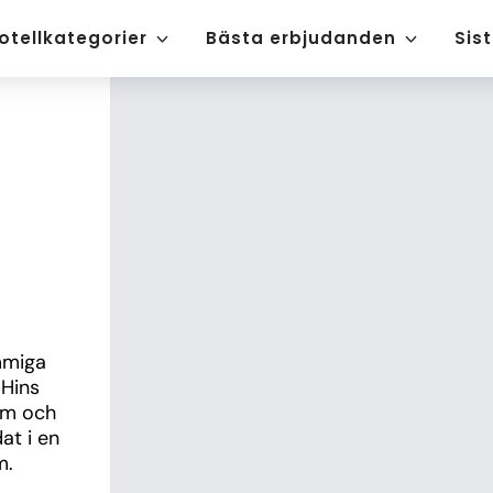
otellkategorier
Bästa erbjudanden
Sis
mmiga 
Hins 
ym och 
t i en 
m.