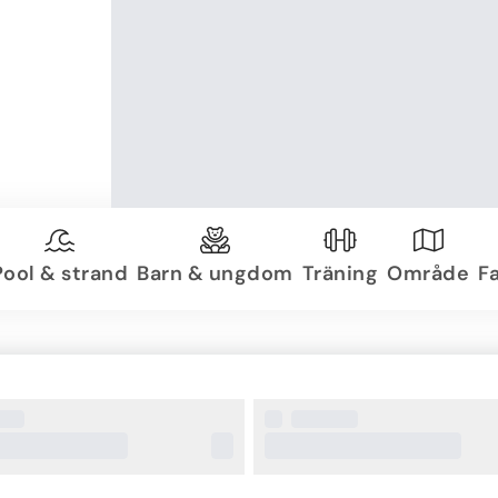
Pool & strand
Barn & ungdom
Träning
Område
Fa