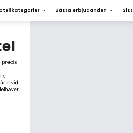
otellkategorier
Bästa erbjudanden
Sis
tel
 precis 
e, 
åde vid 
elhavet.