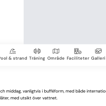
Pool & strand
Träning
Område
Faciliteter
Galleri
h middag, vanligtvis i bufféform, med både internation
låter, med utsikt över vattnet.