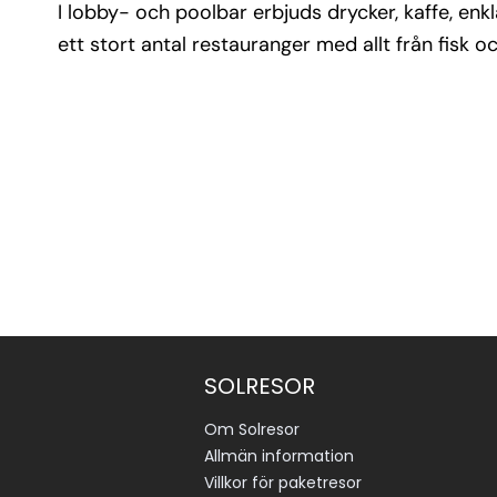
I lobby- och poolbar erbjuds drycker, kaffe, enkl
ett stort antal restauranger med allt från fisk och 
SOLRESOR
Om Solresor
Allmän information
Villkor för paketresor