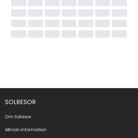
SOLRESOR
Om Solresor
Allmän information