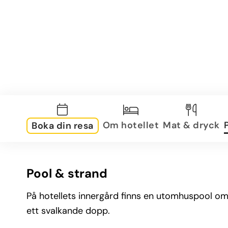
Om hotellet
Mat & dryck
Boka din resa
Pool & strand
På hotellets innergård finns en utomhuspool omg
ett svalkande dopp.