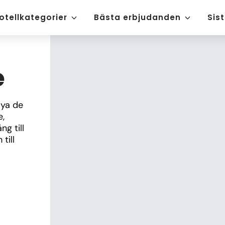
otellkategorier
Bästa erbjudanden
Sis
e
ya de 
, 
 till 
ill 