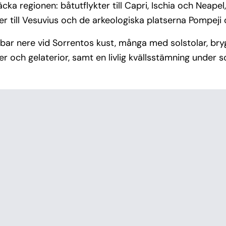
cka regionen: båtutflykter till Capri, Ischia och Neap
er till Vesuvius och de arkeologiska platserna Pompej
bbar nere vid Sorrentos kust, många med solstolar, br
er och gelaterior, samt en livlig kvällsstämning under