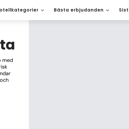
otellkategorier
Bästa erbjudanden
Sis
ta
o med 
isk 
ndar 
och 