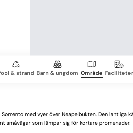
Pool & strand
Barn & ungdom
Område
Facilitete
r Sorrento med vyer över Neapelbukten. Den lantliga k
samt småvägar som lämpar sig för kortare promenader.