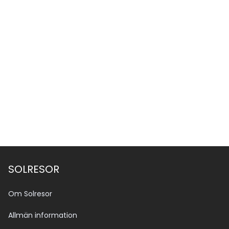
SOLRESOR
Om Solresor
Allmän information