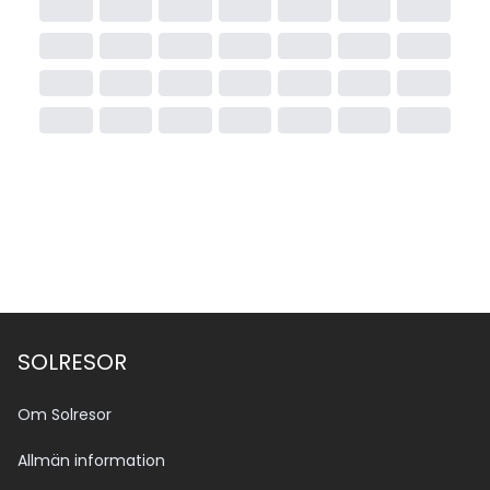
SOLRESOR
Om Solresor
Allmän information