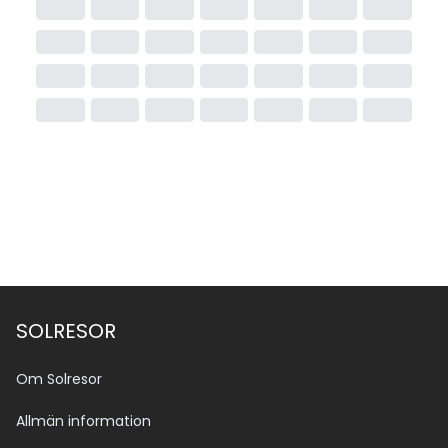
traditionellt hotell.
SOLRESOR
Om Solresor
Allmän information