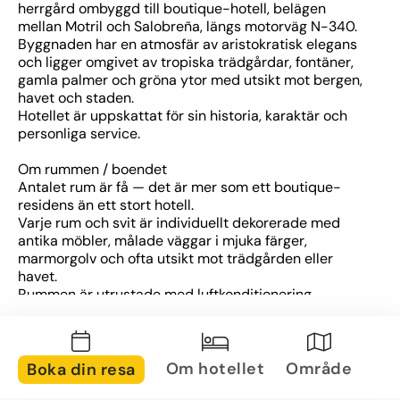
herrgård ombyggd till boutique-hotell, belägen 
mellan Motril och Salobreña, längs motorväg N-340.
Byggnaden har en atmosfär av aristokratisk elegans 
och ligger omgivet av tropiska trädgårdar, fontäner, 
gamla palmer och gröna ytor med utsikt mot bergen, 
havet och staden.
Hotellet är uppskattat för sin historia, karaktär och 
personliga service.
Om rummen / boendet
Antalet rum är få — det är mer som ett boutique-
residens än ett stort hotell.
Varje rum och svit är individuellt dekorerade med 
antika möbler, målade väggar i mjuka färger, 
marmorgolv och ofta utsikt mot trädgården eller 
havet.
Rummen är utrustade med luftkonditionering, 
minibar, TV och säkerhetsbox.
Terrasser eller balkonger kan finnas i vissa enheter.
Om området
Om hotellet
Område
Boka din resa
Hotellet ligger strategiskt mellan Motril och 