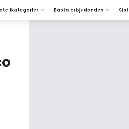
otellkategorier
Bästa erbjudanden
Sis
co