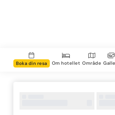
Om hotellet
Område
Galle
Boka din resa