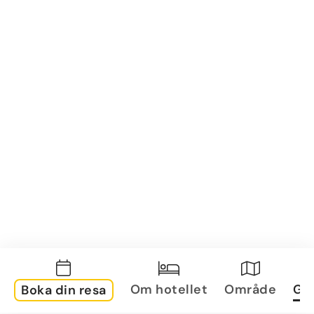
Om hotellet
Område
Gal
Boka din resa