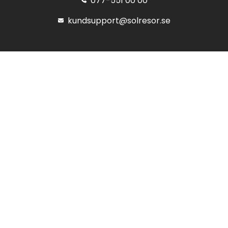
077-551 00 00
kundsupport@solresor.se