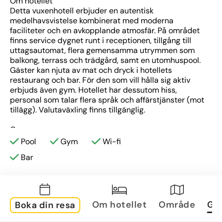
Om hotellet
Detta vuxenhotell erbjuder en autentisk 
medelhavsvistelse kombinerat med moderna 
faciliteter och en avkopplande atmosfär. På området 
finns service dygnet runt i receptionen, tillgång till 
uttagsautomat, flera gemensamma utrymmen som 
balkong, terrass och trädgård, samt en utomhuspool. 
Gäster kan njuta av mat och dryck i hotellets 
restaurang och bar. För den som vill hålla sig aktiv 
erbjuds även gym. Hotellet har dessutom hiss, 
personal som talar flera språk och affärstjänster (mot 
tillägg). Valutaväxling finns tillgänglig.
Om rummen
Boendet erbjuder luftkonditionerade rum utrustade 
Pool
Gym
Wi-fi
med Wi-Fi, platt-TV, telefon och säkerhetsbox (mot 
Bar
avgift). I badrummen finns dusch och nödvändiga 
hygienartiklar.
Om området
Hotellet är beläget med närhet till flera av Mallorcas 
Om hotellet
Område
Gal
Boka din resa
sevärdheter: Palma Aquarium (2,5 km), det historiska 
kungliga palatset La Almudaina (12 km), det moderna 