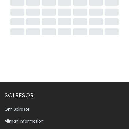
SOLRESOR
Om Solresor
Allmän information