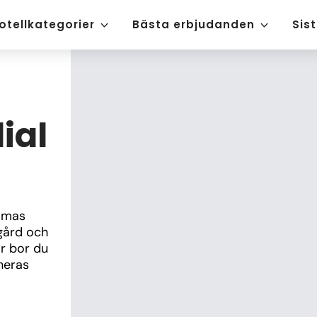
otellkategorier
Bästa erbjudanden
Sis
ial
omas 
ård och 
r bor du 
eras 