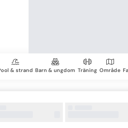
Pool & strand
Barn & ungdom
Träning
Område
Fa