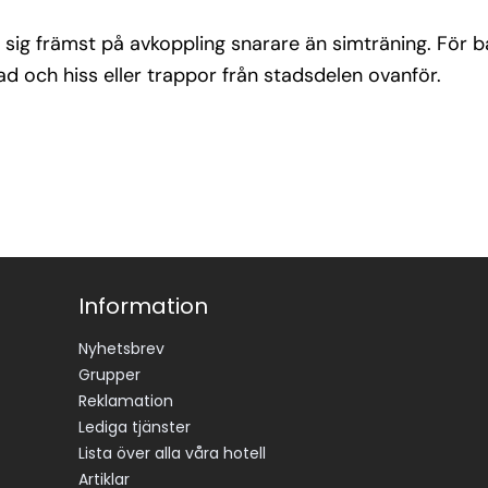
ar sig främst på avkoppling snarare än simträning. För
d och hiss eller trappor från stadsdelen ovanför.
Information
Nyhetsbrev
Grupper
Reklamation
Lediga tjänster
Lista över alla våra hotell
Artiklar