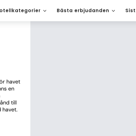
otellkategorier
Bästa erbjudanden
Sis
ör havet 
ns en 
 
d till 
 havet.