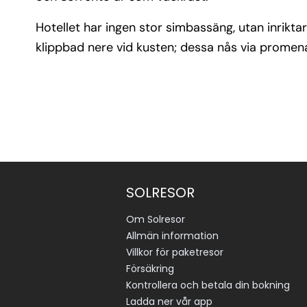
Hotellet har ingen stor simbassäng, utan inrikt
klippbad nere vid kusten; dessa nås via promena
SOLRESOR
Om Solresor
Allmän information
Villkor för paketresor
Försäkring
Kontrollera och betala din bokning
Ladda ner vår app