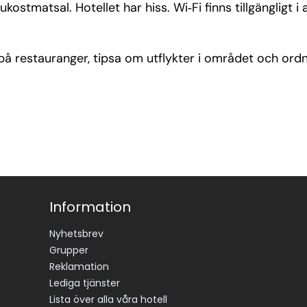
ostmatsal. Hotellet har hiss. Wi‑Fi finns tillgängligt 
på restauranger, tipsa om utflykter i området och ordn
Information
Nyhetsbrev
Grupper
Reklamation
Lediga tjänster
Lista över alla våra hotell