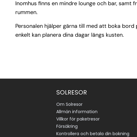
Inomhus finns en mindre lounge och bar, samt fruk
rummen.
Personalen hjälper gärna till med att boka bord 
enkelt kan planera dina dagar längs kusten.
SOLRESOR
Om Solresor
Allmän information
Villkor för paketresor
Försäkring
Kontrollera och betala din bokning