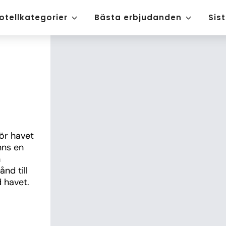
otellkategorier
Bästa erbjudanden
Sis
ör havet 
ns en 
 
d till 
 havet.