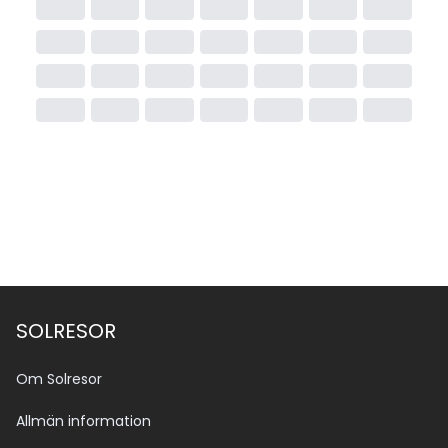
SOLRESOR
Om Solresor
Allmän information