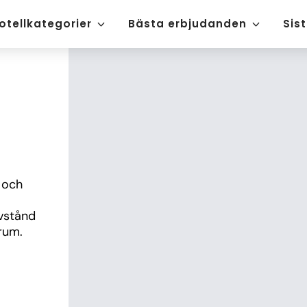
otellkategorier
Bästa erbjudanden
Sis
och 
vstånd 
um. 