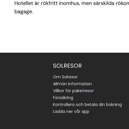
Hotellet är rökfritt inomhus, men särskilda röko
bagage.
SOLRESOR
Om Solresor
Allmän information
Villkor för paketresor
Försäkring
Kontrollera och betala din bokning
Ladda ner vår app