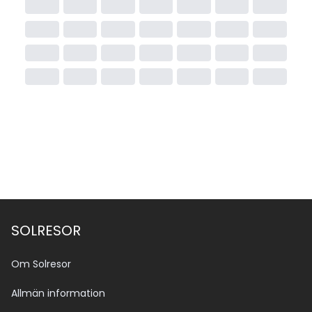
SOLRESOR
Om Solresor
Allmän information