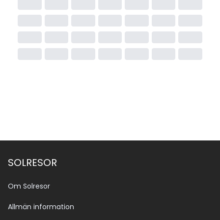
SOLRESOR
Om Solresor
Allmän information