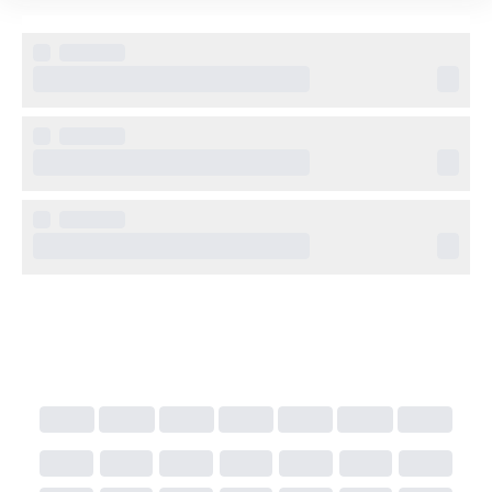
olika aktiviteter som cykling, vattensporter och golf. 
Övrig information
Observera att en lokal turistskatt tillkommer på de 
Baleariska öarna och betalas direkt till hotellet vid 
incheckning.