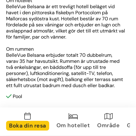
Om hotellet
BelleVue Belsana är ett trevligt hotell beläget vid 
havet i den pittoreska fiskebyn Portocolom på 
Mallorcas sydöstra kust. Hotellet består av 70 rum 
fördelade på sex våningar och erbjuder en lugn och 
avslappnad atmosfär, vilket gör det till ett utmärkt val 
för familjer, par och vänner. 
Om rummen
BelleVue Belsana erbjuder totalt 70 dubbelrum, 
varav 35 har havsutsikt. Rummen är utrustade med 
två enkelsängar, en bäddsoffa (för upp till tre 
personer), luftkonditionering, satellit-TV, telefon, 
säkerhetsbox (mot avgift), balkong eller terrass samt 
ett fullt utrustat badrum med dusch eller badkar. 
Pool
Om området
Hotellet ligger vid havet, endast 500 meter från den 
populära stranden Cala Marçal, som är känd för sin 
fina sand och kristallklara vatten. Portocolom är en 
charmig fiskeby med en vacker hamn, traditionell 
Om hotellet
Område
Gal
Boka din resa
mallorkinsk arkitektur och ett utbud av restauranger 
och butiker. Området erbjuder också möjligheter till 