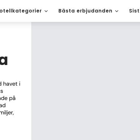
otellkategorier
Bästa erbjudanden
Sis
a
 havet i 
s 
ade på 
ad 
ljer, 