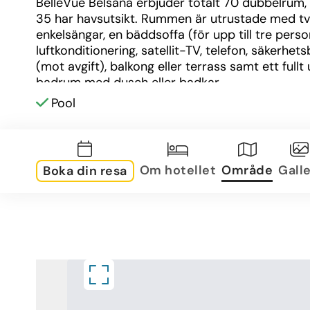
BelleVue Belsana erbjuder totalt 70 dubbelrum, 
35 har havsutsikt. Rummen är utrustade med tv
enkelsängar, en bäddsoffa (för upp till tre person
luftkonditionering, satellit-TV, telefon, säkerhets
(mot avgift), balkong eller terrass samt ett fullt 
badrum med dusch eller badkar. 
Pool
Om området
Hotellet ligger vid havet, endast 500 meter från
populära stranden Cala Marçal, som är känd för s
sand och kristallklara vatten. Portocolom är en 
Om hotellet
Område
Galle
Boka din resa
fiskeby med en vacker hamn, traditionell mallork
arkitektur och ett utbud av restauranger och buti
Området erbjuder också möjligheter till olika akti
som cykling, vattensporter och golf. 
Övrig information
Observera att en lokal turistskatt tillkommer på 
Baleariska öarna och betalas direkt till hotellet v
incheckning.