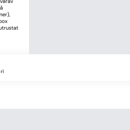
varav 
å 
er), 
box 
utrustat 
 den 
in fina 
charmig 
ri
insk 
ker. 
viteter 
de 
id 