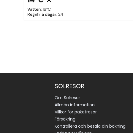
Vatten
:
16°C
Regnfria dagar
:
24
SOLRESOR
Om Solresor
Allmän information
Villkor för paketresor
Försäkring
Kontrollera och betala din bokning