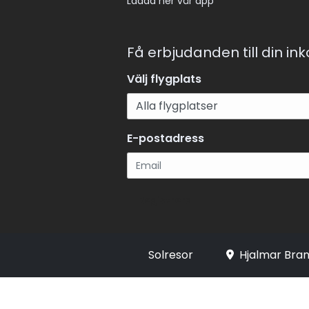
Ladda ner vår app
Få erbjudanden till din in
Välj flygplats
E-postadress
Registrera
Solresor
Hjalmar Bran