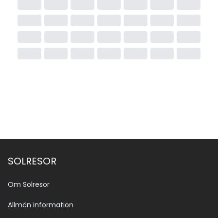
SOLRESOR
Om Solresor
Allmän information