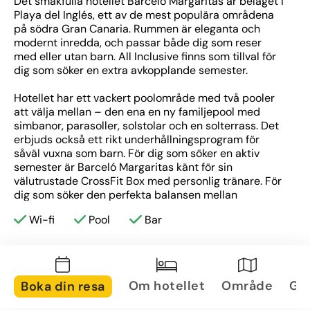
Det smakfulla hotellet Barceló Margaritas är beläget i 
Playa del Inglés, ett av de mest populära områdena 
på södra Gran Canaria. Rummen är eleganta och 
modernt inredda, och passar både dig som reser 
med eller utan barn. All Inclusive finns som tillval för 
dig som söker en extra avkopplande semester.
Hotellet har ett vackert poolområde med två pooler 
att välja mellan – den ena en ny familjepool med 
simbanor, parasoller, solstolar och en solterrass. Det 
erbjuds också ett rikt underhållningsprogram för 
såväl vuxna som barn. För dig som söker en aktiv 
semester är Barceló Margaritas känt för sin 
välutrustade CrossFit Box med personlig tränare. För 
dig som söker den perfekta balansen mellan 
avkoppling och välbefinnande finns även ett fullt 
Wi-fi
Pool
Bar
utrustat gym. 
Barceló Margaritas är idealiskt för såväl familjer som 
par med promenadavstånd till shopping, 
restauranger och nöjen. Hotellet hette tidigare 
Om hotellet
Område
Gal
Boka din resa
Occidental Margaritas. 