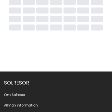
SOLRESOR
Om Solresor
Allmän information