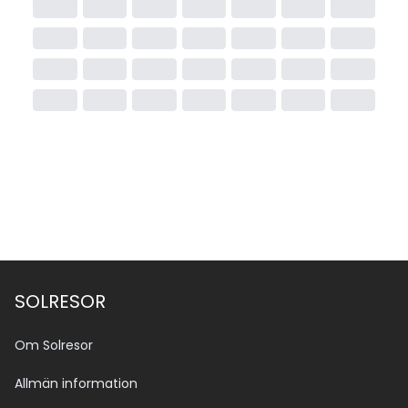
SOLRESOR
Om Solresor
Allmän information