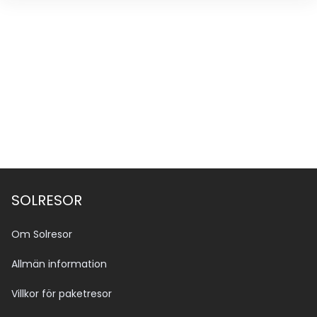
SOLRESOR
Om Solresor
Allmän information
Villkor för paketresor