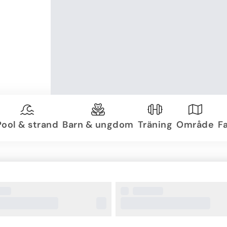
Pool & strand
Barn & ungdom
Träning
Område
Fa