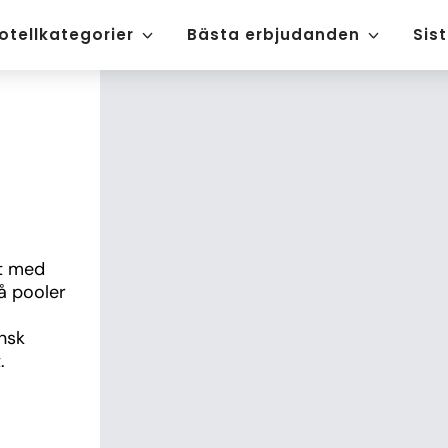
otellkategorier
Bästa erbjudanden
Sis
t med 
 pooler 
nsk 
.